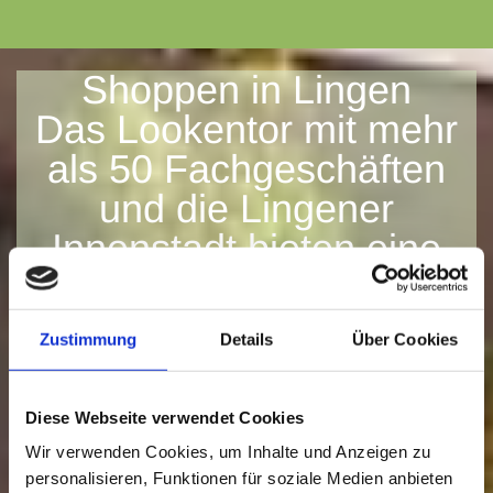
Shoppen in Lingen
Das Lookentor mit mehr
als 50 Fachgeschäften
und die Lingener
Innenstadt bieten eine
große Auswahl für ihr
Shoppingerlebnis. Egal
Zustimmung
Details
Über Cookies
hob neuste Mode oder
Technik hier werden sie
Diese Webseite verwendet Cookies
fündig.
Erfahren sie hier
Wir verwenden Cookies, um Inhalte und Anzeigen zu
mehr
personalisieren, Funktionen für soziale Medien anbieten