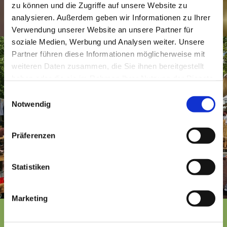
zu können und die Zugriffe auf unsere Website zu
analysieren. Außerdem geben wir Informationen zu Ihrer
Verwendung unserer Website an unsere Partner für
soziale Medien, Werbung und Analysen weiter. Unsere
Partner führen diese Informationen möglicherweise mit
weiteren Daten zusammen, die Sie ihnen bereitgestellt
haben oder die sie im Rahmen Ihrer Nutzung der Dienste
gesammelt haben.
E
Notwendig
i
n
w
Präferenzen
i
l
l
Statistiken
i
g
Marketing
u
n