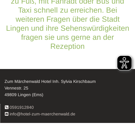
zu Fuß, mit Fahradt oder Bus und
Taxi schnell zu erreichen. Bei
weiteren Fragen über die Stadt
Lingen und ihre Sehenswürdigkeiten
fragen sie uns gerne an der
Rezeption
Zum Märchenwald Hotel Inh. Sylvia Kirschbaum
Vennestr. 25
49809 Lingen (Ems)
0591912840

info@hotel-zum-maerchenwald.de
