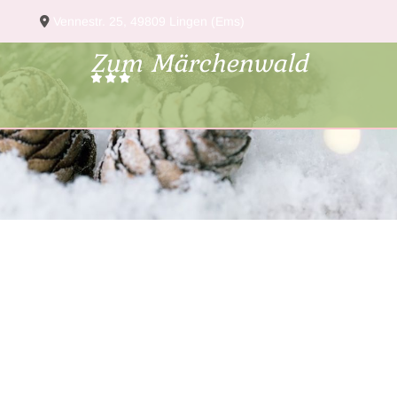
Zum Inhalt springen
Vennestr. 25, 49809 Lingen (Ems)

Zum Märchenwald


