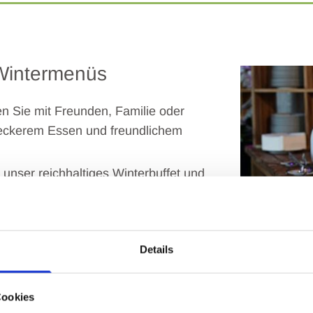
 Wintermenüs
n Sie mit Freunden, Familie oder
leckerem Essen und freundlichem
unser reichhaltiges Winterbuffet und
intermenüs.
üs auch zum Mitnehmen!
Details
 und reservieren einen Tisch, oder
Cookies