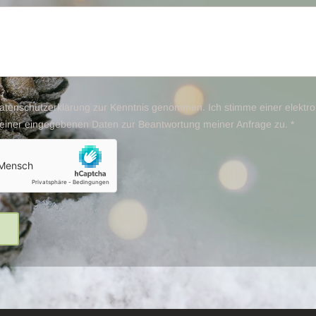
Datenschutzerklärung zur Kenntnis genommen. Ich stimme einer elektr
einer eingegebenen Daten zur Beantwortung meiner Anfrage zu. *