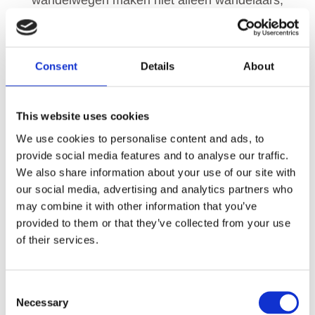
wandelwegen maken niet alleen wandelaars,
joggers en nordic walkers blij, ook viervoeters kijken
uit naar een uitgebreide wandeling.
Consent
Details
About
This website uses cookies
We use cookies to personalise content and ads, to
provide social media features and to analyse our traffic.
We also share information about your use of our site with
our social media, advertising and analytics partners who
may combine it with other information that you’ve
provided to them or that they’ve collected from your use
of their services.
C
Necessary
o